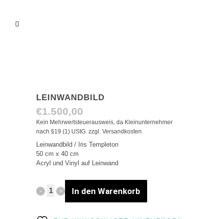
LEINWANDBILD
€
1.500,00
Kein Mehrwertsteuerausweis, da Kleinunternehmer
nach §19 (1) UStG.
zzgl.
Versandkosten
Leinwandbild / Iris Templeton
50 cm x 40 cm
Acryl und Vinyl auf Leinwand
In den Warenkorb
Leinwandbild
quantity