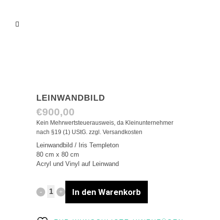
LEINWANDBILD
€
900,00
Kein Mehrwertsteuerausweis, da Kleinunternehmer
nach §19 (1) UStG.
zzgl.
Versandkosten
Leinwandbild / Iris Templeton
80 cm x 80 cm
Acryl und Vinyl auf Leinwand
In den Warenkorb
Leinwandbild
quantity