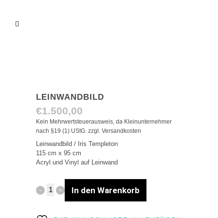
LEINWANDBILD
€
1.500,00
Kein Mehrwertsteuerausweis, da Kleinunternehmer
nach §19 (1) UStG.
zzgl.
Versandkosten
Leinwandbild / Iris Templeton
115 cm x 95 cm
Acryl und Vinyl auf Leinwand
In den Warenkorb
Leinwandbild
quantity