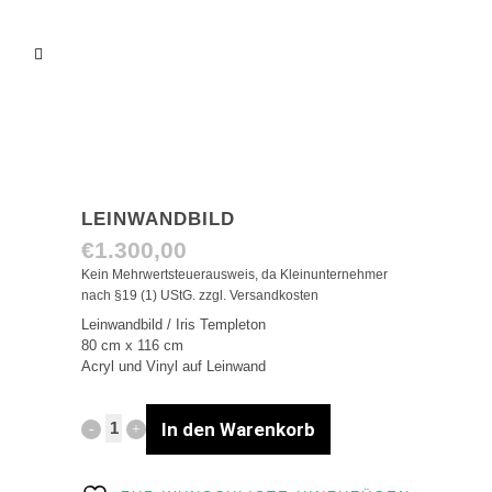
LEINWANDBILD
€
1.300,00
Kein Mehrwertsteuerausweis, da Kleinunternehmer
nach §19 (1) UStG.
zzgl.
Versandkosten
Leinwandbild / Iris Templeton
80 cm x 116 cm
Acryl und Vinyl auf Leinwand
In den Warenkorb
Leinwandbild
quantity