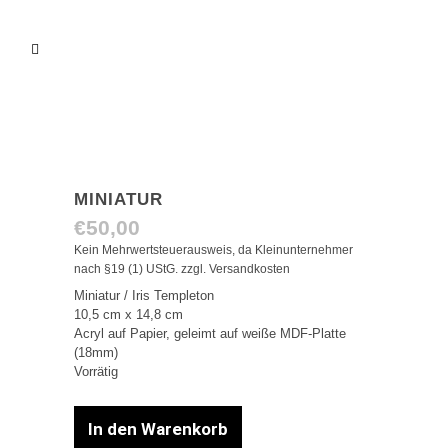
MINIATUR
€
50,00
Kein Mehrwertsteuerausweis, da Kleinunternehmer
nach §19 (1) UStG.
zzgl.
Versandkosten
Miniatur / Iris Templeton
10,5 cm x 14,8 cm
Acryl auf Papier, geleimt auf weiße MDF-Platte
(18mm)
Vorrätig
In den Warenkorb
Miniatur