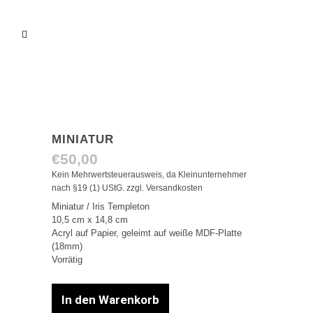
MINIATUR
€
50,00
Kein Mehrwertsteuerausweis, da Kleinunternehmer
nach §19 (1) UStG.
zzgl.
Versandkosten
Miniatur / Iris Templeton
10,5 cm x 14,8 cm
Acryl auf Papier, geleimt auf weiße MDF-Platte
(18mm)
Vorrätig
In den Warenkorb
Miniatur