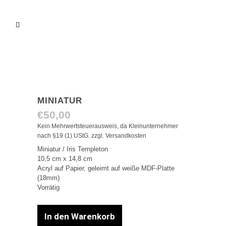
MINIATUR
€
50,00
Kein Mehrwertsteuerausweis, da Kleinunternehmer
nach §19 (1) UStG.
zzgl.
Versandkosten
Miniatur / Iris Templeton
10,5 cm x 14,8 cm
Acryl auf Papier, geleimt auf weiße MDF-Platte
(18mm)
Vorrätig
In den Warenkorb
Miniatur