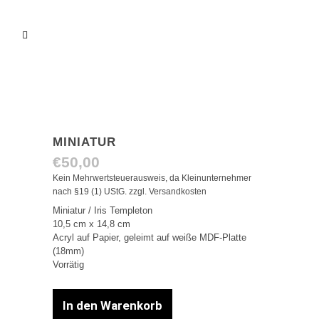
MINIATUR
€
50,00
Kein Mehrwertsteuerausweis, da Kleinunternehmer
nach §19 (1) UStG.
zzgl.
Versandkosten
Miniatur / Iris Templeton
10,5 cm x 14,8 cm
Acryl auf Papier, geleimt auf weiße MDF-Platte
(18mm)
Vorrätig
In den Warenkorb
Miniatur