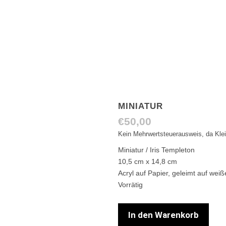
MINIATUR
€
50,00
Kein Mehrwertsteuerausweis, da Kle
Miniatur / Iris Templeton
10,5 cm x 14,8 cm
Acryl auf Papier, geleimt auf we
Vorrätig
In den Warenkorb
Miniatur