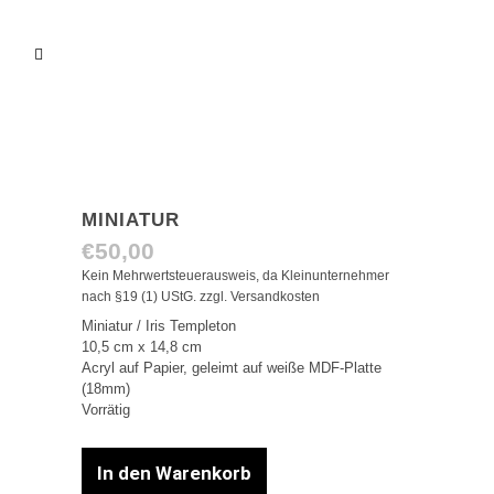
MINIATUR
€
50,00
Kein Mehrwertsteuerausweis, da Kleinunternehmer
nach §19 (1) UStG.
zzgl.
Versandkosten
Miniatur / Iris Templeton
10,5 cm x 14,8 cm
Acryl auf Papier, geleimt auf weiße MDF-Platte
(18mm)
Vorrätig
In den Warenkorb
Miniatur