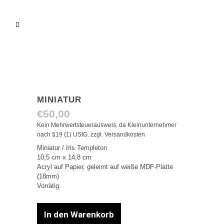
MINIATUR
€
50,00
Kein Mehrwertsteuerausweis, da Kleinunternehmer
nach §19 (1) UStG.
zzgl.
Versandkosten
Miniatur / Iris Templeton
10,5 cm x 14,8 cm
Acryl auf Papier, geleimt auf weiße MDF-Platte
(18mm)
Vorrätig
In den Warenkorb
Miniatur