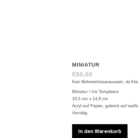
MINIATUR
€
50,00
Kein Mehrwertsteuerausweis, da Kle
Miniatur / Iris Templeton
10,5 cm x 14,8 cm
Acryl auf Papier, geleimt auf we
Vorrätig
In den Warenkorb
Miniatur