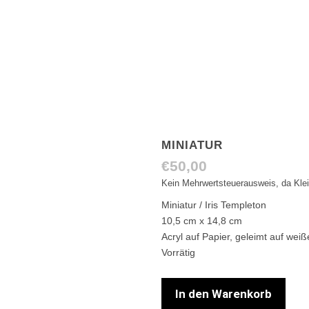
MINIATUR
€
50,00
Kein Mehrwertsteuerausweis, da Kle
Miniatur / Iris Templeton
10,5 cm x 14,8 cm
Acryl auf Papier, geleimt auf we
Vorrätig
In den Warenkorb
Miniatur