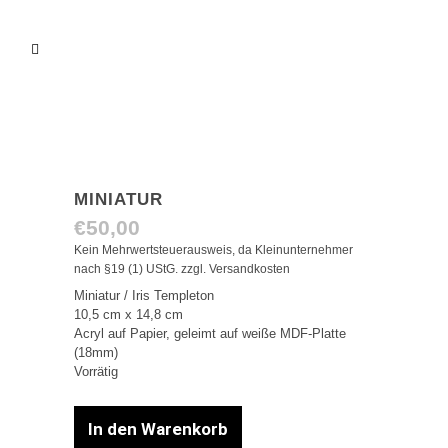
MINIATUR
€
50,00
Kein Mehrwertsteuerausweis, da Kleinunternehmer
nach §19 (1) UStG.
zzgl.
Versandkosten
Miniatur / Iris Templeton
10,5 cm x 14,8 cm
Acryl auf Papier, geleimt auf weiße MDF-Platte
(18mm)
Vorrätig
In den Warenkorb
Miniatur