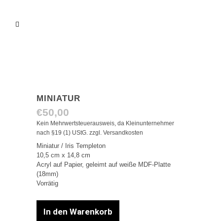
MINIATUR
€
50,00
Kein Mehrwertsteuerausweis, da Kleinunternehmer
nach §19 (1) UStG.
zzgl.
Versandkosten
Miniatur / Iris Templeton
10,5 cm x 14,8 cm
Acryl auf Papier, geleimt auf weiße MDF-Platte
(18mm)
Vorrätig
In den Warenkorb
Miniatur