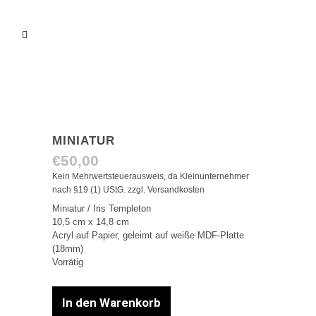
MINIATUR
€
50,00
Kein Mehrwertsteuerausweis, da Kleinunternehmer
nach §19 (1) UStG.
zzgl.
Versandkosten
Miniatur / Iris Templeton
10,5 cm x 14,8 cm
Acryl auf Papier, geleimt auf weiße MDF-Platte
(18mm)
Vorrätig
In den Warenkorb
Miniatur