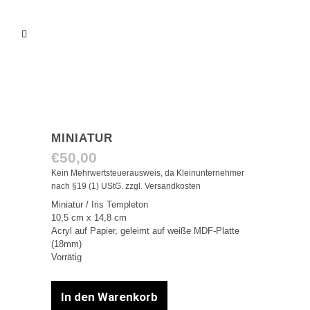
MINIATUR
€
50,00
Kein Mehrwertsteuerausweis, da Kleinunternehmer
nach §19 (1) UStG.
zzgl.
Versandkosten
Miniatur / Iris Templeton
10,5 cm x 14,8 cm
Acryl auf Papier, geleimt auf weiße MDF-Platte
(18mm)
Vorrätig
In den Warenkorb
Miniatur