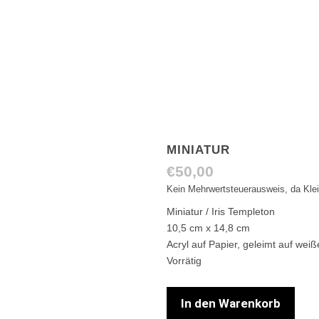
MINIATUR
€
50,00
Kein Mehrwertsteuerausweis, da Kle
Miniatur / Iris Templeton
10,5 cm x 14,8 cm
Acryl auf Papier, geleimt auf we
Vorrätig
In den Warenkorb
Miniatur