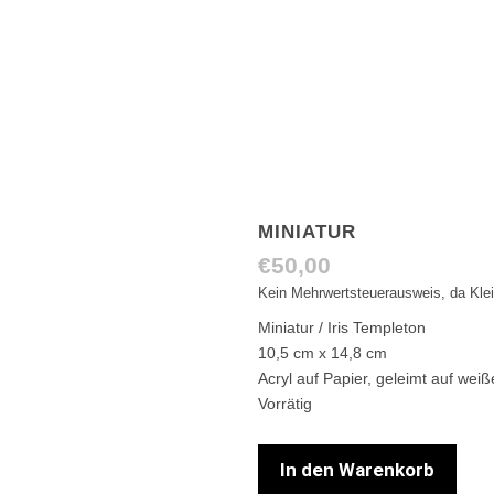
MINIATUR
€
50,00
Kein Mehrwertsteuerausweis, da Kle
Miniatur / Iris Templeton
10,5 cm x 14,8 cm
Acryl auf Papier, geleimt auf we
Vorrätig
In den Warenkorb
Miniatur